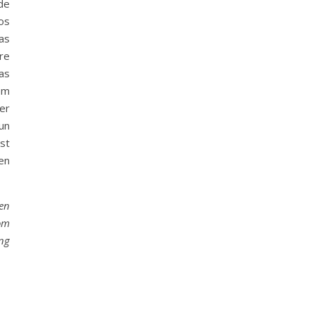
de
os
as
re
as
om
ler
un
st
en
een
om
ing