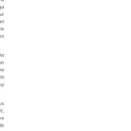
ui
ur
 et
le
nt
let
on
me
tle
guy
us
E,
re
it