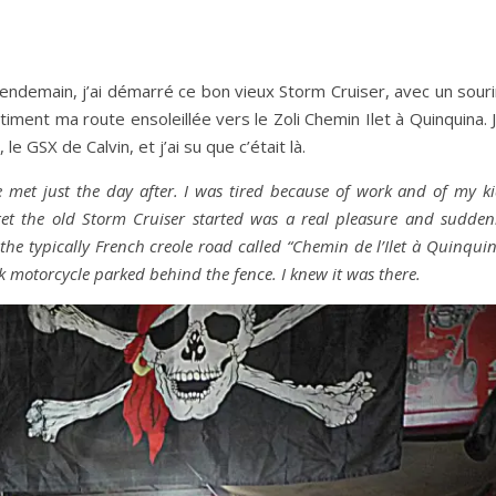
 lendemain, j’ai démarré ce bon vieux Storm Cruiser, avec un sour
iment ma route ensoleillée vers le Zoli Chemin Ilet à Quinquina. J
e GSX de Calvin, et j’ai su que c’était là.
 met just the day after. I was tired because of work and of my k
et the old Storm Cruiser started was a real pleasure and suddenl
to the typically French creole road called “Chemin de l’Ilet à Quinqui
motorcycle parked behind the fence. I knew it was there.