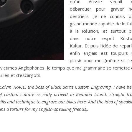
qu’un Aussie venait 
débarquer pour graver n
destriers. Je ne connais p
grand monde capable de le fai
à la Réunion, et surtout p
dans notre esprit Kust
Kultur. Et puis l’idée de repar
enfin anglais est toujours 
plaisir pour moi (même si c’e
 victimes Anglophones, le temps que ma grammaire se remette 
illes et d’escargots.
 Calvin TRACE, the boss of Black Bart’s Custom Engraving. I have b
 custom culture recently arrived in Reunion Island, straight fr
ills and technique to engrave our bikes here. And the idea of speak
ans a torture for my English-speaking friends).