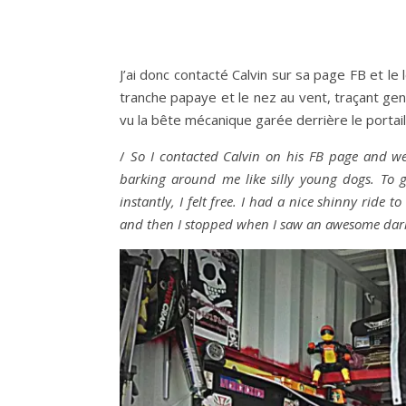
J’ai donc contacté Calvin sur sa page FB et le
tranche papaye et le nez au vent, traçant gent
vu la bête mécanique garée derrière le portail, l
/
So I contacted Calvin on his FB page and we
barking around me like silly young dogs. To g
instantly, I felt free. I had a nice shinny ride 
and then I stopped when I saw an awesome dark 