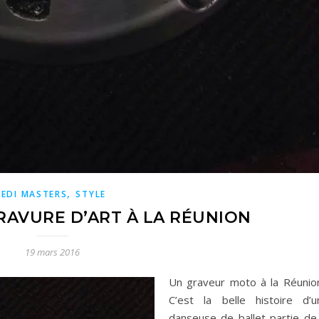
,
JEDI MASTERS
STYLE
RAVURE D’ART À LA RÉUNION
19 mars 2016
Un graveur moto à la Réunion
C’est la belle histoire d’u
danseuse de ballet partie de 