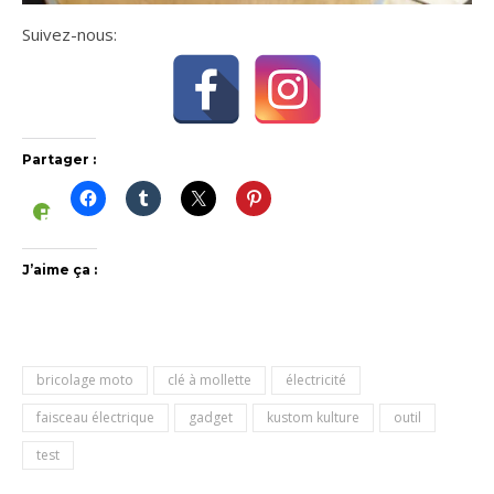
Suivez-nous:
Partager :
J’aime ça :
bricolage moto
clé à mollette
électricité
faisceau électrique
gadget
kustom kulture
outil
test