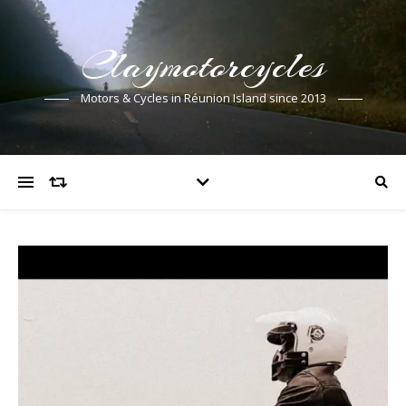
Claymotorcycles
Motors & Cycles in Réunion Island since 2013