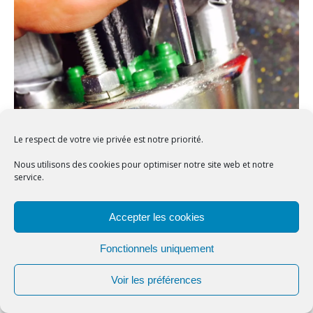
Le respect de votre vie privée est notre priorité.
Nous utilisons des cookies pour optimiser notre site web et notre
service.
Confidentialité et cookies : ce site utilise des cookies. En continuant à
Accepter les cookies
utiliser ce site Web, vous acceptez leur utilisation.
Pour en savoir plus, notamment sur la façon de contrôler les cookies,
Fonctionnels uniquement
consultez :
Politique relative aux cookies
Voir les préférences