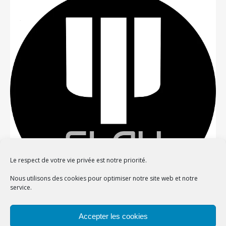
Le respect de votre vie privée est notre priorité.
Nous utilisons des cookies pour optimiser notre site web et notre
service.
Confidentialité et cookies : ce site utilise des cookies. En continuant à
Accepter les cookies
utiliser ce site Web, vous acceptez leur utilisation.
Thème Bard par
WP Royal
.