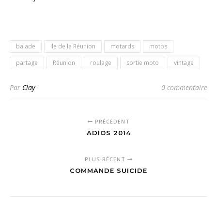
balade
Ile de la Réunion
motards
motos
partage
Réunion
roulage
sortie moto
vintage
Par
Clay
0 commentaire
PRÉCÉDENT
ADIOS 2014
PLUS RÉCENT
COMMANDE SUICIDE