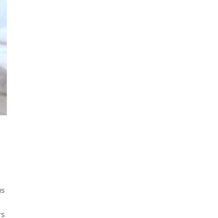
us
rs