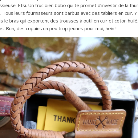
ssieuse. Etsi. Un truc bien bobo qui te promet d’investir de la thu
Tous leurs fournisseurs sont barbus avec des tabliers en cuir. Y
e bras qui exportent des trousses à outil en cuir et coton huilé
ns. Bon, des copains un peu trop jeunes pour moi, hein !