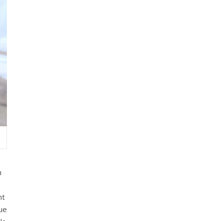
n
nt
ue