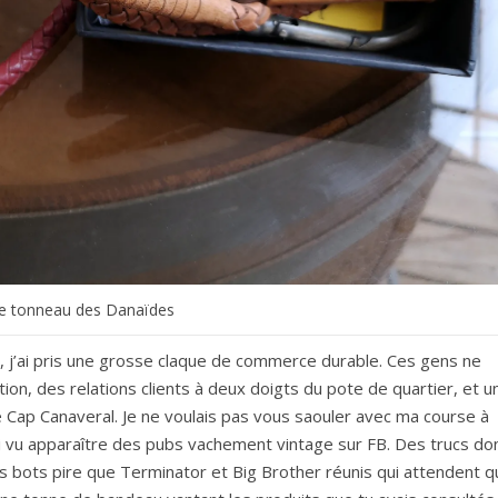
e tonneau des Danaïdes
 j’ai pris une grosse claque de commerce durable. Ces gens ne
tion, des relations clients à deux doigts du pote de quartier, et u
ie Cap Canaveral. Je ne voulais pas vous saouler avec ma course à
’ai vu apparaître des pubs vachement vintage sur FB. Des trucs do
s bots pire que Terminator et Big Brother réunis qui attendent q