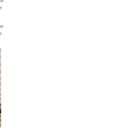
la
e
me
e