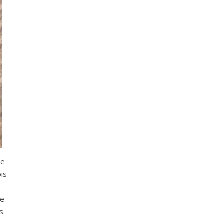
ne
is
je
s.