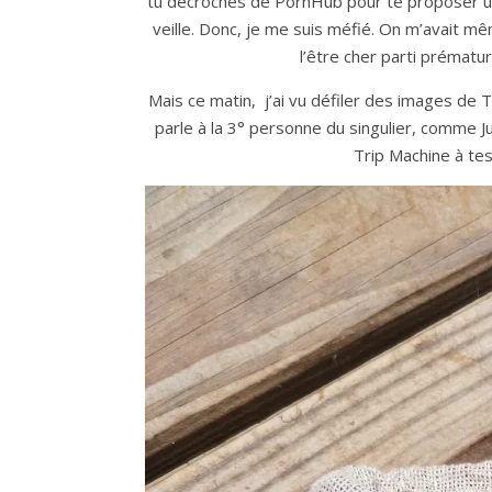
tu décroches de PornHub pour te proposer un
veille. Donc, je me suis méfié. On m’avait 
l’être cher parti prématuré
Mais ce matin, j’ai vu défiler des images de Tri
parle à la 3° personne du singulier, comme Jul
Trip Machine à tes 