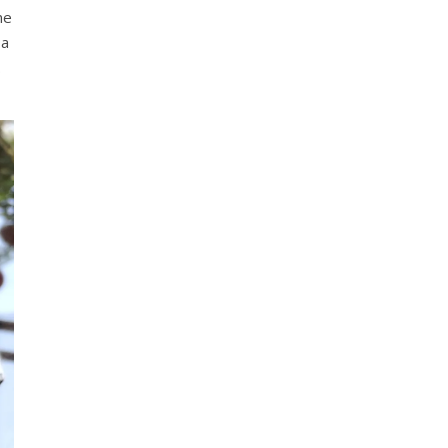
ne
 a
.