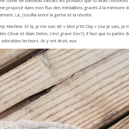
e tonne de bandeau vantant les produits que tu avais consultés 
même proposé dans mon flux des médaillons gravés à la mémoire d
ment. Là, j’oscillai entre la gerbe et la révolte.
p Machine. Et là, je me suis dit « Mon p’tit Clay » (oui je sais, je 
es César et Alain Delon, c’est grave Doc?), il faut que tu parles d
adorables lecteurs. Ils y ont droit, eux.