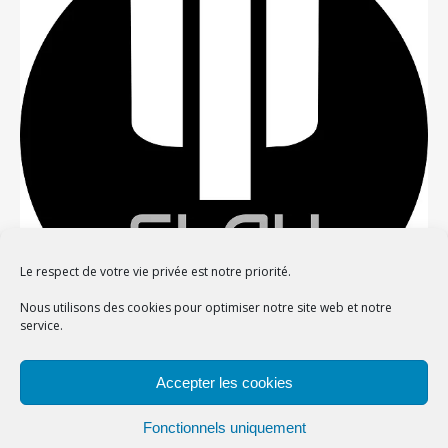
Le respect de votre vie privée est notre priorité.
Nous utilisons des cookies pour optimiser notre site web et notre
service.
Confidentialité et cookies : ce site utilise des cookies. En continuant à
Accepter les cookies
utiliser ce site Web, vous acceptez leur utilisation.
Thème Bard par
WP Royal
.
Pour en savoir plus, notamment sur la façon de contrôler les cookies,
Fonctionnels uniquement
consultez :
Politique relative aux cookies