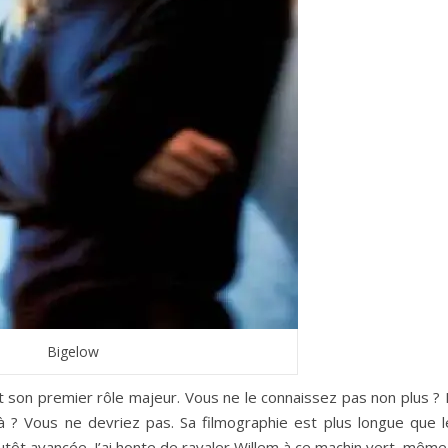
Bigelow
est son premier rôle majeur. Vous ne le connaissez pas non plus ?
là ? Vous ne devriez pas. Sa filmographie est plus longue que l
tôt avancée. J’ai honte de ravaler Willem à ce machin vert, même