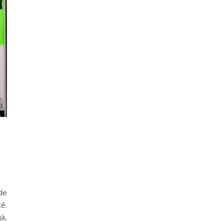
de
é.
jà,