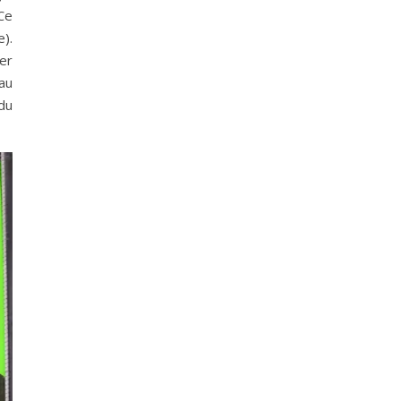
 Ce
e).
er
 au
 du