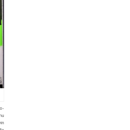
Co-
enu
win
le