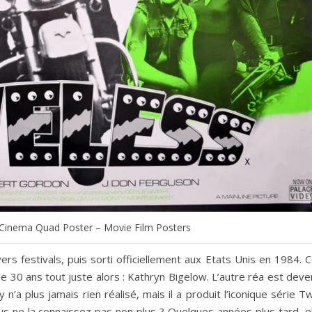
l Cinema Quad Poster – Movie Film Posters
ers festivals, puis sorti officiellement aux Etats Unis en 1984. 
de 30 ans tout juste alors : Kathryn Bigelow. L’autre réa est dev
’a plus jamais rien réalisé, mais il a produit l’iconique série T
s ne la connaissez pas non plus ? Quelques années plus tard, el