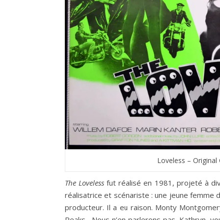
Loveless – Origina
The Loveless
fut réalisé en 1981, projeté à div
réalisatrice et scénariste : une jeune femme 
producteur. Il a eu raison. Monty Montgomery n
Peaks. Nous n’en parlerons pas. Kathryn, vou