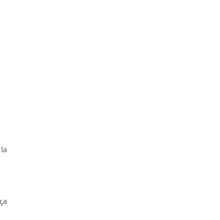
 la
 ça