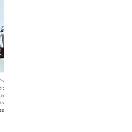
ès
it
un
ts
es