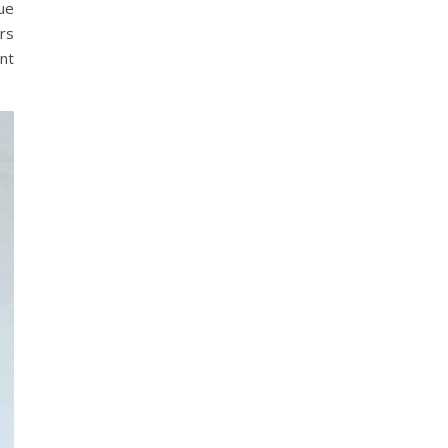
ue
urs
nt