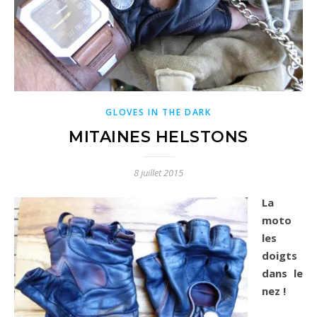
GLOVES IN THE DARK
MITAINES HELSTONS
8 juillet 2015
La
moto
les
doigts
dans le
nez !