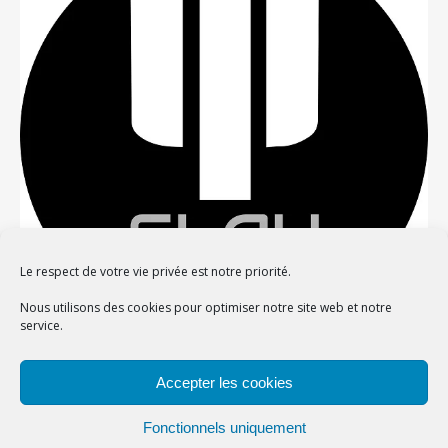
Le respect de votre vie privée est notre priorité.
Nous utilisons des cookies pour optimiser notre site web et notre
service.
Confidentialité et cookies : ce site utilise des cookies. En continuant à
Accepter les cookies
utiliser ce site Web, vous acceptez leur utilisation.
Thème Bard par
WP Royal
.
Pour en savoir plus, notamment sur la façon de contrôler les cookies,
Fonctionnels uniquement
consultez :
Politique relative aux cookies