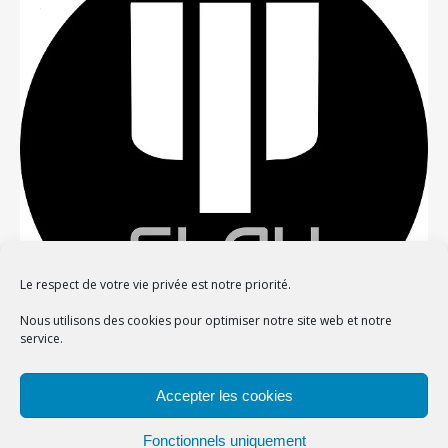
Le respect de votre vie privée est notre priorité.
Nous utilisons des cookies pour optimiser notre site web et notre
service.
Confidentialité et cookies : ce site utilise des cookies. En continuant à
Accepter les cookies
utiliser ce site Web, vous acceptez leur utilisation.
Thème Bard par
WP Royal
.
Pour en savoir plus, notamment sur la façon de contrôler les cookies,
Fonctionnels uniquement